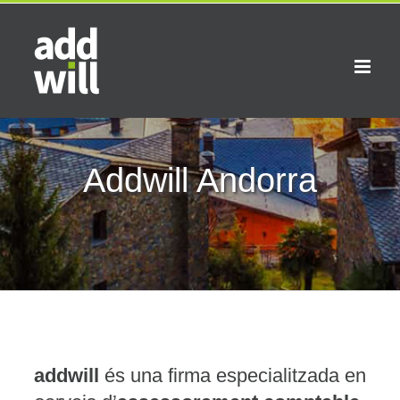
Skip
to
content
Addwill Andorra
addwill
és una firma especialitzada en