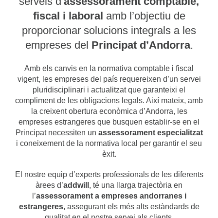
serveis d’
assessorament comptable,
fiscal i laboral
amb l’objectiu de
proporcionar solucions integrals a les
empreses del
Principat d’Andorra
.
Amb els canvis en la normativa comptable i fiscal
vigent, les empreses del país requereixen d’un servei
pluridisciplinari i actualitzat que garanteixi el
compliment de les obligacions legals. Així mateix, amb
la creixent obertura econòmica d’Andorra, les
empreses estrangeres que busquen establir-se en el
Principat necessiten un
assessorament especialitzat
i coneixement de la normativa local per garantir el seu
èxit.
El nostre equip d’experts professionals de les diferents
àrees d’
addwill
, té una llarga trajectòria en
l’
assessorament a empreses andorranes i
estrangeres
, assegurant els més alts estàndards de
qualitat en el nostre servei als clients.