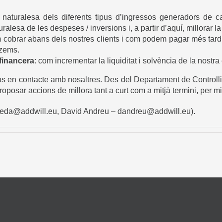
 naturalesa dels diferents tipus d’ingressos generadors de c
aturalesa de les despeses / inversions i, a partir d’aquí, millorar
obrar abans dels nostres clients i com podem pagar més tard 
tzems.
 financera
: com incrementar la liquiditat i solvència de la nostra
vos en
contacte amb nosaltres
. Des del Departament de Controlli
roposar accions de millora tant a curt com a mitjà termini, per mil
leda@addwill.eu
, David Andreu –
dandreu@addwill.eu
).