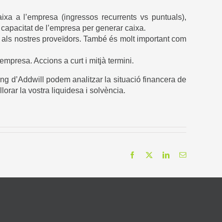
aixa a l’empresa (ingressos recurrents vs puntuals),
 la capacitat de l’empresa per generar caixa.
als nostres proveïdors. També és molt important com
 empresa. Accions a curt i mitjà termini.
ng d’Addwill podem analitzar la situació financera de
lorar la vostra liquidesa i solvència.
Facebook
X
LinkedIn
Email