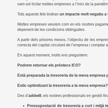
vam sol·licitar moltes empreses a l’inici de la pandèm
Tots aquests fets tindran
un impacte molt negatiu a l
Moltes empreses veurem com en els nostres pagament
depenent de les condicions obtingudes.
A partir dels pròxims mesos, l’objectiu de les empre
correcta del capital circulant de l’empresa i compta
En aquest moment, molts ens preguntem:
Podrem retornar els préstecs ICO?
Està preparada la tresoreria de la meva empres
Estic optimitzant la tresoreria a la meva empresa?
Des d’
addwill
, els nostres professionals en gestió f
Pressupostació de tresoreria a curt i mitjà t