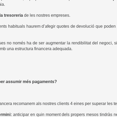
ia.
a tresoreria
de les nostres empreses.
s habituals haurem d’afegir quotes de devolució que poden ar
ses no només ha de ser augmentar la rendibilitat del negoci, s
r amb una estructura financera adequada.
a per assumir més pagaments?
inancera recomanem als nostres clients 4 eines per superar les te
ermini:
anticipar en quin moment dels propers mesos tindràs ne