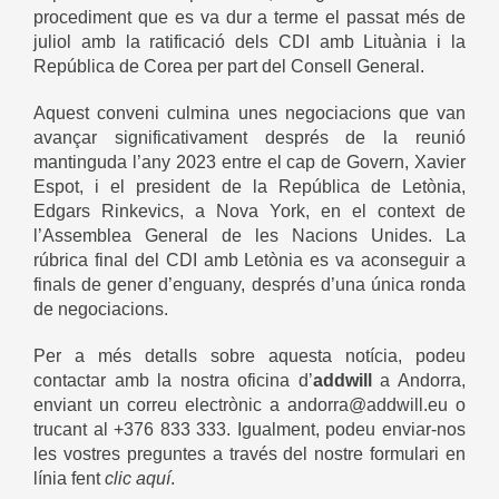
procediment que es va dur a terme el passat més de
juliol amb la ratificació dels CDI amb Lituània i la
República de Corea per part del Consell General.
Aquest conveni culmina unes negociacions que van
avançar significativament després de la reunió
mantinguda l’any 2023 entre el cap de Govern, Xavier
Espot, i el president de la República de Letònia,
Edgars Rinkevics, a Nova York, en el context de
l’Assemblea General de les Nacions Unides. La
rúbrica final del CDI amb Letònia es va aconseguir a
finals de gener d’enguany, després d’una única ronda
de negociacions.
Per a més detalls sobre aquesta notícia, podeu
contactar amb la nostra oficina d’
addwill
a Andorra,
enviant un correu electrònic a andorra@addwill.eu o
trucant al +376 833 333. Igualment, podeu enviar-nos
les vostres preguntes a través del nostre formulari en
línia fent
clic aquí
.