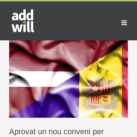
Skip
to
content
View
Larger
Image
Aprovat un nou conveni per