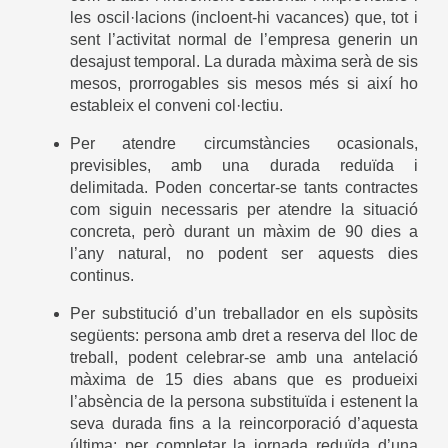
les oscil·lacions (incloent-hi vacances) que, tot i
sent l’activitat normal de l’empresa generin un
desajust temporal. La durada màxima serà de sis
mesos, prorrogables sis mesos més si així ho
estableix el conveni col·lectiu.
Per atendre circumstàncies ocasionals,
previsibles, amb una durada reduïda i
delimitada. Poden concertar-se tants contractes
com siguin necessaris per atendre la situació
concreta, però durant un màxim de 90 dies a
l’any natural, no podent ser aquests dies
continus.
Per substitució d’un treballador en els supòsits
següents: persona amb dret a reserva del lloc de
treball, podent celebrar-se amb una antelació
màxima de 15 dies abans que es produeixi
l’absència de la persona substituïda i estenent la
seva durada fins a la reincorporació d’aquesta
última; per completar la jornada reduïda d’una