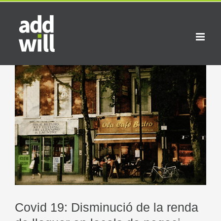
Skip
to
content
View
Larger
Image
Covid 19: Disminució de la renda