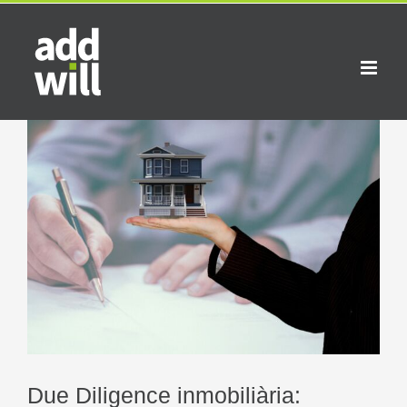
Skip
to
content
View
Larger
Image
Due Diligence inmobiliària: