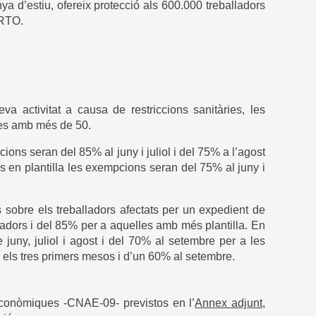
 d’estiu, ofereix protecció als 600.000 treballadors
ERTO.
a activitat a causa de restriccions sanitàries, les
les amb més de 50.
ons seran del 85% al ​​juny i juliol i del 75% a l’agost
n plantilla les exempcions seran del 75% al ​​juny i
s sobre els treballadors afectats per un expedient de
ladors i del 85% per a aquelles amb més plantilla. En
uny, juliol i agost i del 70% al setembre per a les
ls tres primers mesos i d’un 60% al setembre.
ts Econòmiques -CNAE-09- previstos en
l’
Annex adjunt
,