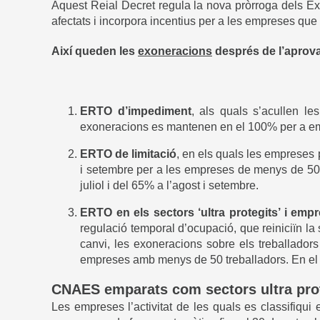
Aquest Reial Decret regula la nova pròrroga dels Ex
afectats i incorpora incentius per a les empreses que
Així queden les
exoneracions
després de l’aprova
ERTO d’impediment
, als quals s’acullen le
exoneracions es mantenen en el 100% per a em
ERTO de limitació
, en els quals les empreses p
i setembre per a les empreses de menys de 50 t
juliol i del 65% a l’agost i setembre.
ERTO en els sectors ‘ultra protegits’ i emp
regulació temporal d’ocupació, que reiniciïn l
canvi, les exoneracions sobre els treballador
empreses amb menys de 50 treballadors. En el
CNAES emparats com sectors ultra pro
Les empreses l’activitat de les quals es classifiqu