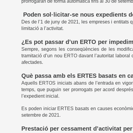
prorrogaran de forma automàtica fins al 30 de setemb
Poden sol·licitar-se nous expedients d
Des de l’1 de juny de 2021, les empreses i entitats 
limitació a l’activitat.
¿Es pot passar d’un ERTO per impedime
Sempre, segons les conseqüències de les modificac
tramitació d’un nou ERTO davant l’autoritat laboral 
afectades.
Què passa amb els ERTES basats en ca
Aquells ERTOS iniciats abans de l’entrada en vigor 
temps, que puguin ser prorrogats per acord després 
l’expedient inicial.
Es poden iniciar ERTES basats en causes econòmique
setembre de 2021.
Prestació per cessament d’activitat pe