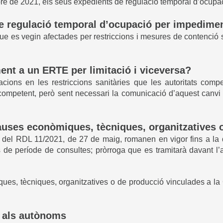
re de 2021, els seus expedients de regulació temporal d’ocupa
e regulació temporal d’ocupació per impediment
que es vegin afectades per restriccions i mesures de contenció
nt a un ERTE per limitació i viceversa?
ions en les restriccions sanitàries que les autoritats compe
competent, però sent necessari la comunicació d’aquest canvi de
uses econòmiques, tècniques, organitzatives 
del RDL 11/2021, de 27 de maig, romanen en vigor fins a la da
de període de consultes; pròrroga que es tramitarà davant l’au
s, tècniques, organitzatives o de producció vinculades a la C
r als autònoms