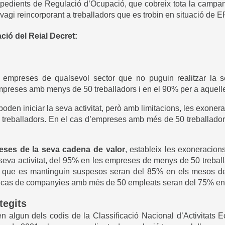
pedients de Regulació d’Ocupació, que cobreix tota la campanya
 vagi reincorporant a treballadors que es trobin en situació de 
ció del Reial Decret:
s empreses de qualsevol sector que no puguin realitzar la sev
preses amb menys de 50 treballadors i en el 90% per a aquel
oden iniciar la seva activitat, però amb limitacions, les exoneraci
reballadors. En el cas d’empreses amb més de 50 treballadors e
reses de la seva cadena de valor
, estableix les exoneracion
a seva activitat, del 95% en les empreses de menys de 50 trebal
s que es mantinguin suspesos seran del 85% en els mesos de j
 cas de companyies amb més de 50 empleats seran del 75% en e
tegits
i en algun dels codis de la Classificació Nacional d’Activita