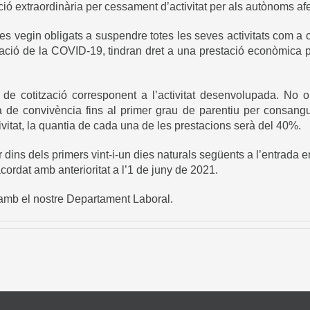
ió extraordinària per cessament d’activitat per als autònoms afec
 es vegin obligats a suspendre totes les seves activitats com a
ió de la COVID-19, tindran dret a una prestació econòmica per
e cotització corresponent a l’activitat desenvolupada. No o
a de convivència fins al primer grau de parentiu per consangui
vitat, la quantia de cada una de les prestacions serà del 40%.
 dins dels primers vint-i-un dies naturals següents a l’entrada e
ordat amb anterioritat a l’1 de juny de 2021.
 amb el nostre Departament Laboral.