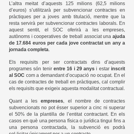
L’altra meitat d’aquests 125 milions (62,5 milions
d’euros) s’utilitzarà per subvencionar contractes en
pràctiques per a joves amb titulació, mentre que la
resta servirà per subvencionar contractes laborals. En
aquest sentit, el SOC oferirà a les empreses,
autònoms i cooperatives de treball associat una
ajuda
de 17.684 euros per cada jove contractat un any a
jornada completa
.
Els requisits per ser contractats dins d’aquests
programes són tenir
entre 16 i 29 anys
i estar
inscrit
al SOC
com a demandant d’ocupació no ocupat. En el
cas de contractes de treball en pràctiques, cal complir
els requisits que exigeix ​​aquesta modalitat contractual.
Quant a les
empreses
, el nombre de contractes
subvencionats no pot ésser superior a cinc ni superar
el 50% de la plantilla de l’entitat contractant. En els
casos en què una persona física o jurídica tingui fins a
una persona contractada, la subvenció es podrà
sol·licitar únicament per a un contracte.