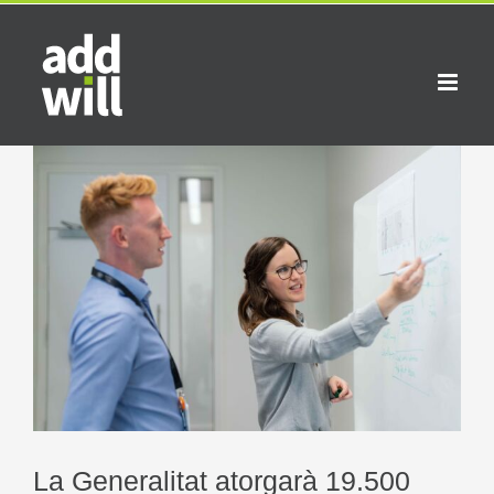
Skip
to
content
View
Larger
Image
La Generalitat atorgarà 19.500