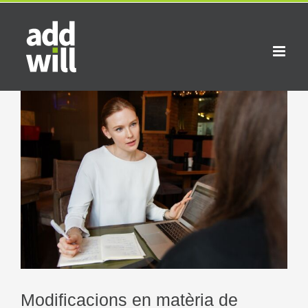
Skip
to
content
View
Larger
Image
Modificacions en matèria de