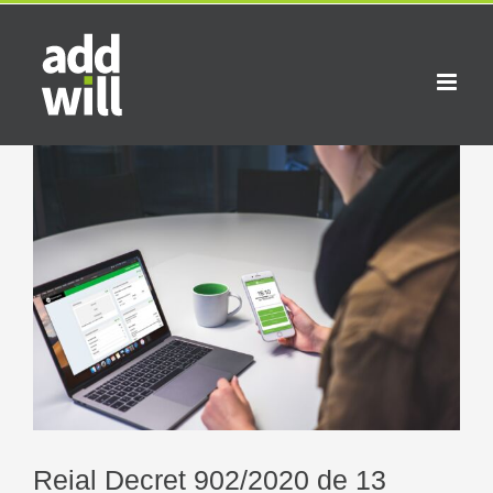
Skip
to
content
View
Larger
Image
Reial Decret 902/2020 de 13