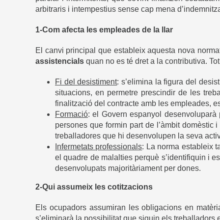
arbitraris i intempestius sense cap mena d’indemnitz
1-Com afecta les empleades de la llar
El canvi principal que estableix aquesta nova normativ
assistencials
quan no es té dret a la contributiva. Tot
Fi del desistiment
: s’elimina la figura del des
situacions, en permetre prescindir de les treba
finalització del contracte amb les empleades, 
Formació
: el Govern espanyol desenvoluparà p
persones que formin part de l’àmbit domèstic i 
treballadores que hi desenvolupen la seva activi
Infermetats professionals
: La norma estableix t
el quadre de malalties perquè s’identifiquin i e
desenvolupats majoritàriament per dones.
2-Qui assumeix les cotitzacions
Els ocupadors assumiran les obligacions en matèria 
s’eliminarà la possibilitat que siguin els treballadors 