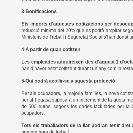
3-Bonificacions
Els imports d’aquestes cotitzacions per desocu
reducció mínima del 20% que es podrà ampliar segons
Ministeris de Treball i Seguretat Social s’han donat u
4-A partir de quan cotitzen
Les empleades adquireixen des d’aquest 1 d’octub
han d’haver estat cotitzant durant un any com la resta
5-Qui podrà acollir-se a aquesta protecció
Per als ocupadors, la majoria famílies, la nova cotitz
per al Fogasa suposarà un increment de la quota men
de 500 euros, segons les dades facilitades per la 
ocupadors.
Tots els treballadors de la llar podran tenir dr
primera hora de treball.