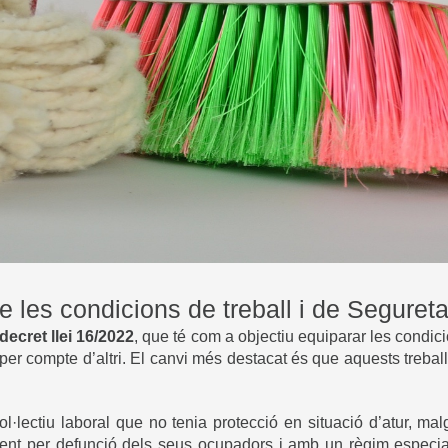
de les condicions de treball i de Segureta
 decret llei 16/2022
, que té com a objectiu equiparar les condic
es per compte d’altri. El canvi més destacat és que aquests treb
ol·lectiu laboral que no tenia protecció en situació d’atur, ma
adament per defunció dels seus ocupadors i amb un règim esp