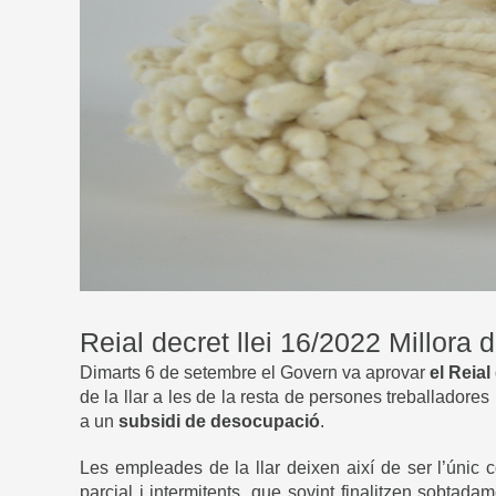
Reial decret llei 16/2022 Millora 
Dimarts 6 de setembre el Govern va aprovar
el Reial
de la llar a les de la resta de persones treballador
a un
subsidi de desocupació
.
Les empleades de la llar deixen així de ser l’únic c
parcial i intermitents, que sovint finalitzen sobt