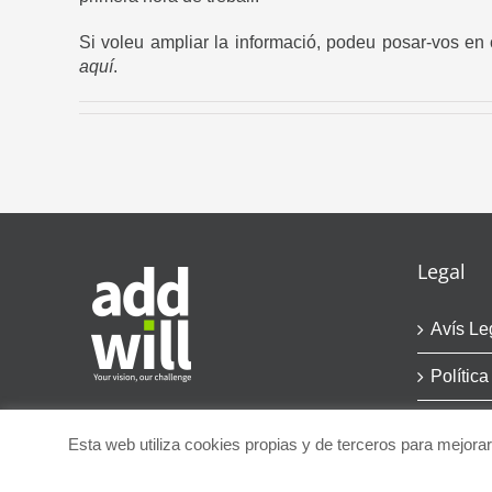
Si voleu ampliar la informació, podeu posar-vos en 
aquí
.
Legal
Avís Le
Política
Esta web utiliza cookies propias y de terceros para mejor
© Copyright
2026 | addwill | Todos los Derechos Reservados