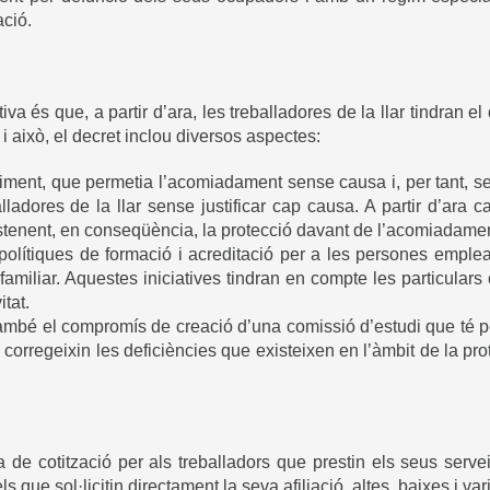
ació.
a és que, a partir d’ara, les treballadores de la llar tindran el
 i això, el decret inclou diversos aspectes:
istiment, que permetia l’acomiadament sense causa i, per tant,
lladores de la llar sense justificar cap causa. A partir d’ara 
estenent, en conseqüència, la protecció davant de l’acomiadamen
olítiques de formació i acreditació per a les persones emplead
familiar. Aquestes iniciatives tindran en compte les particulars
tat.
ambé el compromís de creació d’una comissió d’estudi que té pe
s corregeixin les deficiències que existeixen en l’àmbit de la pro
de cotització per als treballadors que prestin els seus serve
els que sol·licitin directament la seva afiliació, altes, baixes i v