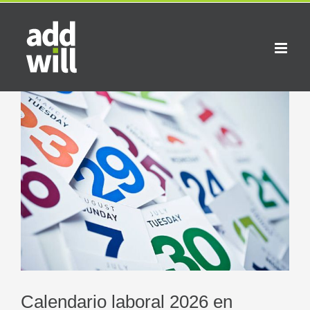
Saltar
al
contenido
Ver
imagen
más
grande
Calendario laboral 2026 en