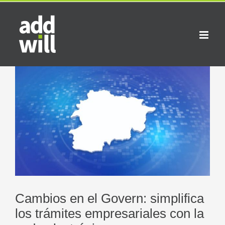
Saltar
al
contenido
Ver
imagen
más
grande
Cambios en el Govern: simplifica
los trámites empresariales con la