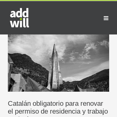
Saltar
al
contenido
Ver
imagen
más
grande
Catalán obligatorio para renovar
el permiso de residencia y trabajo