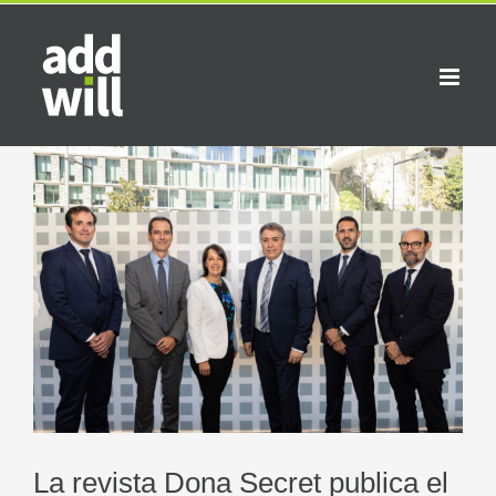
Saltar
al
contenido
Ver
imagen
más
grande
La revista Dona Secret publica el